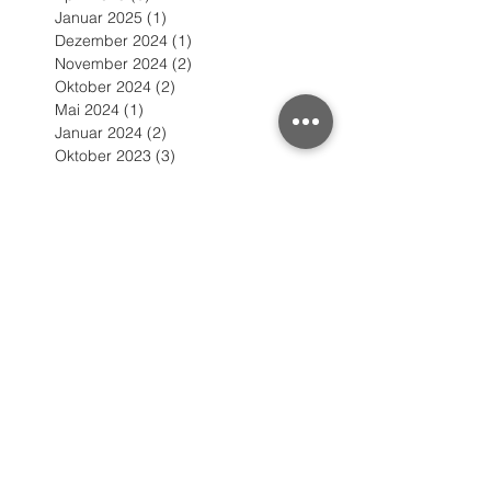
Januar 2025
(1)
1 Beitrag
Dezember 2024
(1)
1 Beitrag
November 2024
(2)
2 Beiträge
Oktober 2024
(2)
2 Beiträge
Mai 2024
(1)
1 Beitrag
Januar 2024
(2)
2 Beiträge
Oktober 2023
(3)
3 Beiträge
Oktober 2022
(2)
2 Beiträge
Juni 2022
(1)
1 Beitrag
März 2022
(1)
1 Beitrag
Januar 2022
(1)
1 Beitrag
September 2021
(1)
1 Beitrag
August 2021
(1)
1 Beitrag
September 2020
(1)
1 Beitrag
Juli 2020
(3)
3 Beiträge
Mai 2020
(1)
1 Beitrag
Februar 2020
(3)
3 Beiträge
Januar 2020
(4)
4 Beiträge
November 2019
(1)
1 Beitrag
Juli 2019
(2)
2 Beiträge
Juni 2019
(2)
2 Beiträge