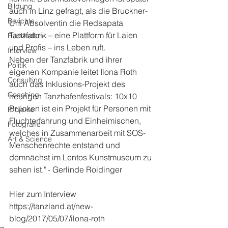
Bildung
auch in Linz gefragt, als die Bruckner-
Berichte
Uni Absolventin die Redsapata 
Tanzfabrik – eine Plattform für Laien 
Publikation
und Profis – ins Leben ruft.
Interview
Neben der Tanzfabrik und ihrer 
Politik
eigenen Kompanie leitet Ilona Roth 
Consulting
auch das Inklusions-Projekt des 
Coaching
heurigen Tanzhafenfestivals: 10x10 
Brücken ist ein Projekt für Personen mit 
Projekte
Fluchterfahrung und Einheimischen, 
Fotografie
welches in Zusammenarbeit mit SOS-
Art & Science
Menschenrechte entstand und 
demnächst im Lentos Kunstmuseum zu 
sehen ist." - Gerlinde Roidinger
Hier zum Interview
https://tanzland.at/new-
blog/2017/05/07/ilona-roth