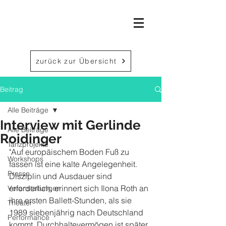
zurück zur Übersicht
Beitrag
Alle Beiträge
Interview mit Gerlinde
Alle Beiträge
Roidinger
Tanzprojekte
"Auf europäischem Boden Fuß zu 
Workshops
fassen ist eine kalte Angelegenheit. 
Presse
Disziplin und Ausdauer sind 
erforderlich, erinnert sich Ilona Roth an 
Veranstaltungen
ihre ersten Ballett-Stunden, als sie 
Theater
1989 siebenjährig nach Deutschland 
Performance
kommt. Durchhaltevermögen ist später 