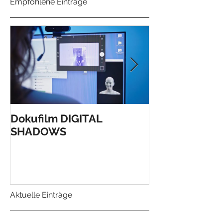
Empfohlene Einträge
Dokufilm DIGITAL
Verleihung de
SHADOWS
Anerkennungs
Landes OÖ!
Aktuelle Einträge