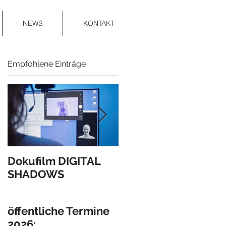
NEWS
KONTAKT
Empfohlene Einträge
l
Dokufilm DIGITAL
Verleihung des
SHADOWS
Anerkennungspreis
s des Landes OÖ!
öffentliche Termine
2026: