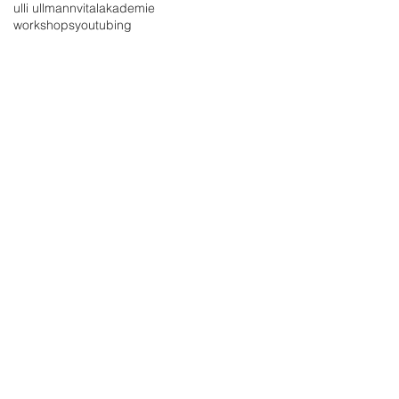
ulli ullmann
vitalakademie
workshops
youtubing