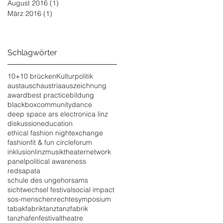
August 2016
(1)
1 Beitrag
März 2016
(1)
1 Beitrag
Schlagwörter
10+10 brücken
Kulturpolitik
austausch
austria
auszeichnung
award
best practice
bildung
blackbox
community
dance
deep space ars electronica linz
diskussion
education
ethical fashion night
exchange
fashion
fit & fun circle
forum
inklusion
linz
musiktheater
network
panel
political awareness
redsapata
schule des ungehorsams
sichtwechsel festival
social impact
sos-menschenrechte
symposium
tabakfabrik
tanz
tanzfabrik
tanzhafenfestival
theatre