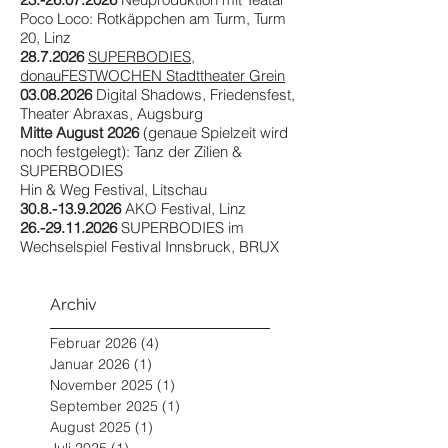
Poco Loco: Rotkäppchen am Turm, Turm
20, Linz
28.7.2026
SUPERBODIES,
donauFESTWOCHEN Stadttheater Grein
03.08.2026
Digital Shadows, Friedensfest,
Theater Abraxas, Augsburg
Mitte August 2026
(genaue Spielzeit wird
noch festgelegt): Tanz der Zilien &
SUPERBODIES
Hin & Weg Festival, Litschau
30.8.-13.9.2026
AKO Festival, Linz
26.-29.11.2026
SUPERBODIES im
Wechselspiel Festival Innsbruck, BRUX
Archiv
Februar 2026
(4)
4 Beiträge
Januar 2026
(1)
1 Beitrag
November 2025
(1)
1 Beitrag
September 2025
(1)
1 Beitrag
August 2025
(1)
1 Beitrag
Juli 2025
(1)
1 Beitrag