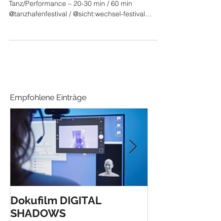
Tanz/Performance – 20-30 min / 60 min
@tanzhafenfestival / @sicht:wechsel-festival
„Nachts, wenn...
Empfohlene Einträge
Dokufilm DIGITAL
Verleihung de
SHADOWS
Anerkennungs