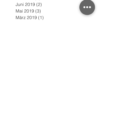
Juni 2019
(2)
2 Beiträge
Mai 2019
(3)
3 Beiträge
März 2019
(1)
1 Beitrag
Januar 2019
(2)
2 Beiträge
Oktober 2018
(1)
1 Beitrag
Juli 2018
(2)
2 Beiträge
März 2018
(1)
1 Beitrag
Januar 2018
(1)
1 Beitrag
Dezember 2017
(1)
1 Beitrag
Oktober 2017
(2)
2 Beiträge
August 2017
(1)
1 Beitrag
Juni 2017
(1)
1 Beitrag
Mai 2017
(3)
3 Beiträge
März 2017
(1)
1 Beitrag
Februar 2017
(1)
1 Beitrag
November 2016
(2)
2 Beiträge
Oktober 2016
(1)
1 Beitrag
September 2016
(1)
1 Beitrag
August 2016
(1)
1 Beitrag
März 2016
(1)
1 Beitrag
Schlagwörter