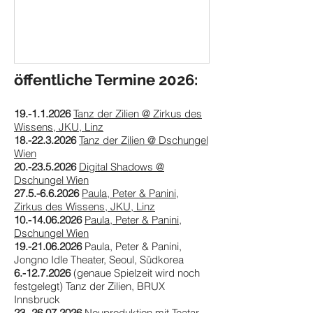
Landes OÖ!
öffentliche Termine 2026:
19.-1.1.2026
Tanz der Zilien @ Zirkus des
Wissens, JKU, Linz
18.-22.3.2026
Tanz der Zilien @ Dschungel
Wien
20.-23.5.2026
Digital Shadows @
Dschungel Wien
27.5.-6.6.2026
Paula, Peter & Panini,
Zirkus des Wissens, JKU, Linz
10.-14.06.2026
Paula, Peter & Panini,
Dschungel Wien
19.-21.06.2026
Paula, Peter & Panini,
Jongno Idle Theater, Seoul, Südkorea
6.-12.7.2026
(genaue Spielzeit wird noch
festgelegt) Tanz der Zilien, BRUX
Innsbruck
23.-26.07.2026
Neuproduktion mit Teatar