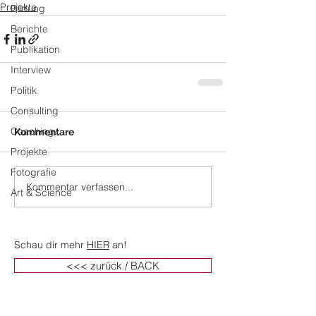
Projekte
Bildung
Berichte
Publikation
Interview
Politik
Consulting
Coaching
Kommentare
Projekte
Fotografie
Kommentar verfassen...
Art & Science
Schau dir mehr
HIER
an!
<<< zurück / BACK