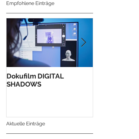
Empfohlene Einträge
Dokufilm DIGITAL
Verleihung de
SHADOWS
Anerkennungs
Landes OÖ!
Aktuelle Einträge