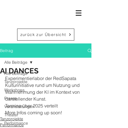
zurück zur Übersicht
Beitrag
Alle Beiträge
AI DANCES
Alle Beiträge
Experimentierlabor der RedSapata 
Tanzprojekte
Kulturinitiative rund um Nutzung und 
Workshops
Wahrnehmung der KI im Kontext von 
Presse
darstellender Kunst. 
Termine über 2025 verteilt
Veranstaltungen
More Infos coming up soon!
Theater
Tanzprojekte
Performance
Performance