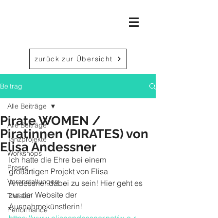
zurück zur Übersicht
Beitrag
Alle Beiträge
Pirate WOMEN /
Alle Beiträge
Piratinnen (PIRATES) von
Tanzprojekte
Elisa Andessner
Workshops
Ich hatte die Ehre bei einem 
Presse
großartigen Projekt von Elisa 
Veranstaltungen
Andessner dabei zu sein! Hier geht es 
zur der Website der 
Theater
Ausnahmekünstlerin!
Performance