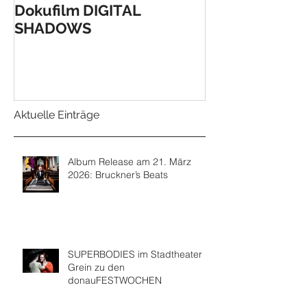
Dokufilm DIGITAL
Verleihung de
SHADOWS
Anerkennungs
Landes OÖ!
Aktuelle Einträge
Album Release am 21. März
2026: Bruckner’s Beats
SUPERBODIES im Stadtheater
Grein zu den
donauFESTWOCHEN