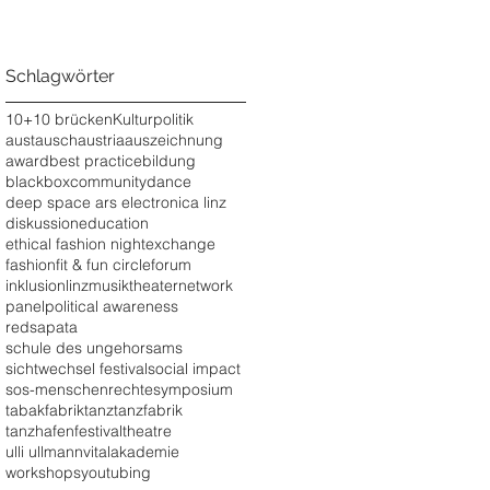
Schlagwörter
10+10 brücken
Kulturpolitik
austausch
austria
auszeichnung
award
best practice
bildung
blackbox
community
dance
deep space ars electronica linz
diskussion
education
ethical fashion night
exchange
fashion
fit & fun circle
forum
inklusion
linz
musiktheater
network
panel
political awareness
redsapata
schule des ungehorsams
sichtwechsel festival
social impact
sos-menschenrechte
symposium
tabakfabrik
tanz
tanzfabrik
tanzhafenfestival
theatre
ulli ullmann
vitalakademie
workshops
youtubing