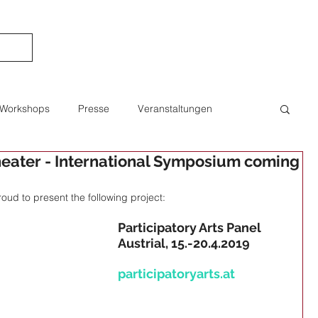
Workshops
Presse
Veranstaltungen
ater - International Symposium coming
Bildung
Berichte
Publikation
Interview
roud to present the following project:
aching
Projekte
Fotografie
Art & Science
Participatory Arts Panel 
Austrial, 15.-20.4.2019
participatoryarts.at