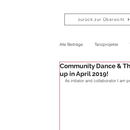
zurück zur Übersicht
Alle Beiträge
Tanzprojekte
Community Dance & The
Theater
Performance
up in April 2019!
As initiator and collaborator I am p
Politik
Consulting
Co