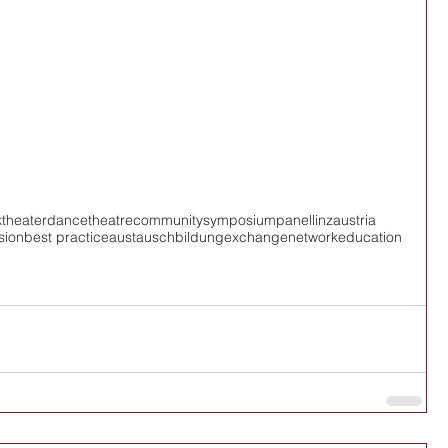
theater
dance
theatre
community
symposium
panel
linz
austria
sion
best practice
austausch
bildung
exchange
network
education