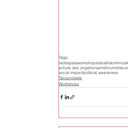
Tags:
redsapata
workshops
tabakfabrik
musik
schule des ungehorsams
forum
diskus
social impact
political awareness
Tanzprojekte
Workshops