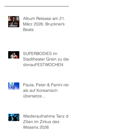
Album Release am 21.
März 2026: Bruckner’s
Beats
SUPERBODIES im
Stadtheater Grein zu den
donauFESTWOCHEN
Paula, Peter & Panini reist
als auf Koreanisch
übersetze
Theaterperformance nach
Seoul
Wiederaufnahme Tanz der
Zilien im Zirkus des
Wissens 2026