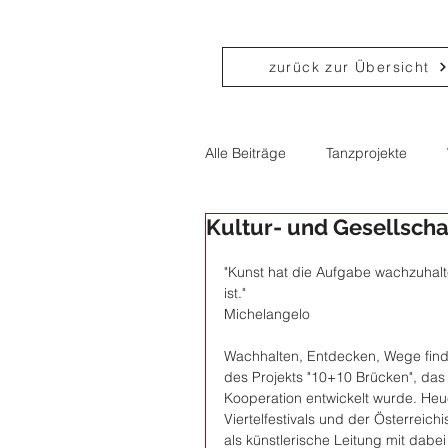
zurück zur Übersicht
Alle Beiträge
Tanzprojekte
Kultur- und Gesellscha
Theater
Performance
"Kunst hat die Aufgabe wachzuhal
ist."
Politik
Consulting
Co
Michelangelo
Wachhalten, Entdecken, Wege finde
des Projekts "10+10 Brücken", da
Kooperation entwickelt wurde. Heue
Viertelfestivals und der Österreich
als künstlerische Leitung mit dabe