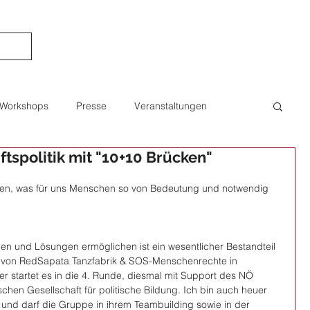
Workshops
Presse
Veranstaltungen
ftspolitik mit "10+10 Brücken"
Bildung
Berichte
Publikation
Interview
ten, was für uns Menschen so von Bedeutung und notwendig 
aching
Projekte
Fotografie
Art & Science
n und Lösungen ermöglichen ist ein wesentlicher Bestandteil 
s von RedSapata Tanzfabrik & SOS-Menschenrechte in 
r startet es in die 4. Runde, diesmal mit Support des NÖ 
ischen Gesellschaft für politische Bildung. Ich bin auch heuer 
i und darf die Gruppe in ihrem Teambuilding sowie in der 