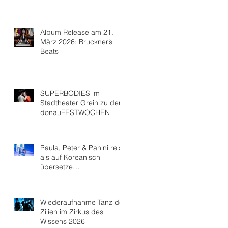
Album Release am 21.
März 2026: Bruckner’s
Beats
SUPERBODIES im
Stadtheater Grein zu den
donauFESTWOCHEN
Paula, Peter & Panini reist
als auf Koreanisch
übersetze
Theaterperformance nach
Seoul
Wiederaufnahme Tanz der
Zilien im Zirkus des
Wissens 2026