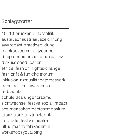
Schlagwörter
10+10 brücken
Kulturpolitik
austausch
austria
auszeichnung
award
best practice
bildung
blackbox
community
dance
deep space ars electronica linz
diskussion
education
ethical fashion night
exchange
fashion
fit & fun circle
forum
inklusion
linz
musiktheater
network
panel
political awareness
redsapata
schule des ungehorsams
sichtwechsel festival
social impact
sos-menschenrechte
symposium
tabakfabrik
tanz
tanzfabrik
tanzhafenfestival
theatre
ulli ullmann
vitalakademie
workshops
youtubing